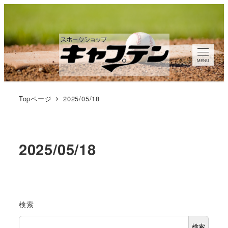
メ
イ
ン
コ
MENU
ン
テ
ン
Topページ
2025/05/18
ツ
へ
移
2025/05/18
動
検索
検索