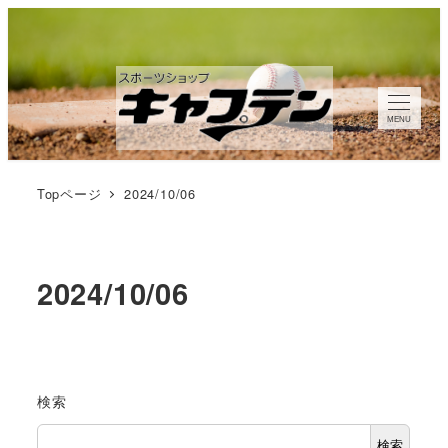
メ
イ
ン
コ
MENU
ン
テ
ン
Topページ
2024/10/06
ツ
へ
移
2024/10/06
動
検索
検索