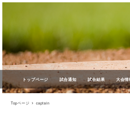
メ
イ
ン
コ
ン
テ
ン
ツ
へ
移
トップページ
試合通知
試合結果
大会情
動
Topページ
captain